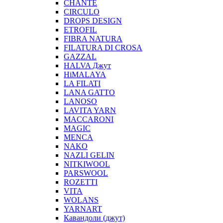
CHANTE
CIRCULO
DROPS DESIGN
ETROFIL
FIBRA NATURA
FILATURA DI CROSA
GAZZAL
HALVA Джут
HiMALAYA
LA FILATI
LANA GATTO
LANOSO
LAVITA YARN
MACCARONI
MAGIC
MENCA
NAKO
NAZLI GELIN
NITKIWOOL
PARSWOOL
ROZETTI
VITA
WOLANS
YARNART
Кавандоли (джут)