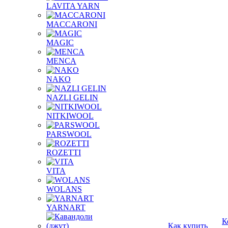
LAVITA YARN
MACCARONI
MAGIC
MENCA
NAKO
NAZLI GELIN
NITKIWOOL
PARSWOOL
ROZETTI
VITA
WOLANS
YARNART
К
Как купить