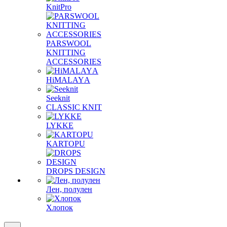
KnitPro
PARSWOOL
KNITTING
ACCESSORIES
HiMALAYА
Seeknit
CLASSIC KNIT
LYKKE
KАRTOPU
DROPS DЕSIGN
Лен, полулен
Хлопок