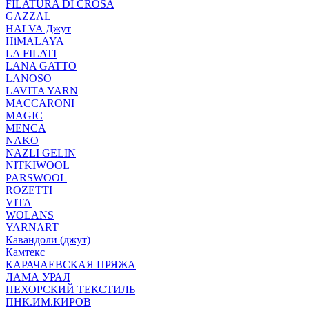
FILATURA DI CROSA
GAZZAL
HALVA Джут
HiMALAYA
LA FILATI
LANA GATTO
LANOSO
LAVITA YARN
MACCARONI
MAGIC
MENCA
NAKO
NAZLI GELIN
NITKIWOOL
PARSWOOL
ROZETTI
VITA
WOLANS
YARNART
Кавандоли (джут)
Камтекс
КАРАЧАЕВСКАЯ ПРЯЖА
ЛАМА УРАЛ
ПЕХОРСКИЙ ТЕКСТИЛЬ
ПНК.ИМ.КИРОВ