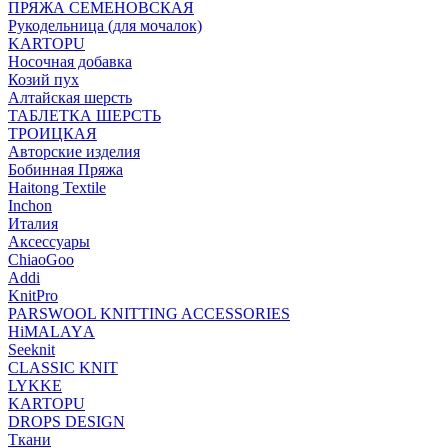
ПРЯЖА СЕМЕНОВСКАЯ
Рукодельница (для мочалок)
KARTOPU
Носочная добавка
Козий пух
Алтайская шерсть
ТАБЛЕTКА ШЕРСТЬ
ТРОИЦКАЯ
Авторские изделия
Бобинная Пряжа
Haitong Textilе
Inchon
Италия
Аксессуары
ChiaoGoo
Addi
KnitPro
PARSWOOL KNITTING ACCESSORIES
HiMALAYА
Seeknit
CLASSIC KNIT
LYKKE
KАRTOPU
DROPS DЕSIGN
Ткани