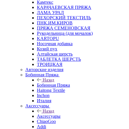
Камтекс
КАРАЧАЕВСКАЯ ПРЯЖА
ЛАМА УРАЛ
ПЕХОРСКИЙ ТЕКСТИЛЬ
ПНК.ИМ.КИРОВ
ПРЯЖА СЕМЕНОВСКАЯ
Рукодельница (для мочалок)
KARTOPU
Носочная добавка
Козий пух
Алтайская шерсть
ТАБЛЕTКА ШЕРСТЬ
ТРОИЦКАЯ
Авторские изделия
Бобинная Пряжа
Назад
Бобинная Пряжа
Haitong Textilе
Inchon
Италия
Аксессуары
Назад
Аксессуары
ChiaoGoo
Addi