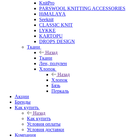
KnitPro
PARSWOOL KNITTING ACCESSORIES
HiMALAYА
Seeknit
CLASSIC KNIT
LYKKE
KАRTOPU
DROPS DЕSIGN
Ткани
Назад
Ткани
Лен, полулен
Хлопок
Назад
Хлопок
Бязь
Перкаль
Акции
Бренды
Как купить
Назад
Как купить
Условия оплаты
Условия доставки
Компания