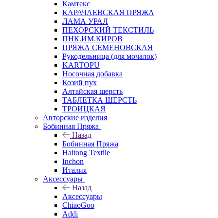
Камтекс
КАРАЧАЕВСКАЯ ПРЯЖА
ЛАМА УРАЛ
ПЕХОРСКИЙ ТЕКСТИЛЬ
ПНК.ИМ.КИРОВ
ПРЯЖА СЕМЕНОВСКАЯ
Рукодельница (для мочалок)
KARTOPU
Носочная добавка
Козий пух
Алтайская шерсть
ТАБЛЕTКА ШЕРСТЬ
ТРОИЦКАЯ
Авторские изделия
Бобинная Пряжа
Назад
Бобинная Пряжа
Haitong Textilе
Inchon
Италия
Аксессуары
Назад
Аксессуары
ChiaoGoo
Addi