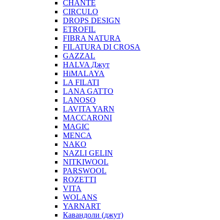
CHANTE
CIRCULO
DROPS DESIGN
ETROFIL
FIBRA NATURA
FILATURA DI CROSA
GAZZAL
HALVA Джут
HiMALAYA
LA FILATI
LANA GATTO
LANOSO
LAVITA YARN
MACCARONI
MAGIC
MENCA
NAKO
NAZLI GELIN
NITKIWOOL
PARSWOOL
ROZETTI
VITA
WOLANS
YARNART
Кавандоли (джут)