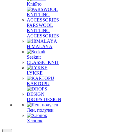
KnitPro
PARSWOOL
KNITTING
ACCESSORIES
HiMALAYА
Seeknit
CLASSIC KNIT
LYKKE
KАRTOPU
DROPS DЕSIGN
Лен, полулен
Хлопок