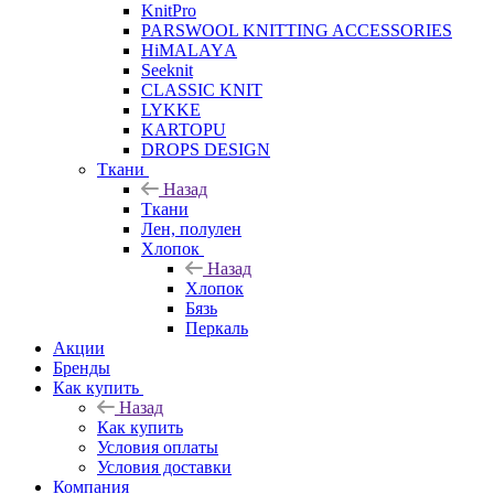
KnitPro
PARSWOOL KNITTING ACCESSORIES
HiMALAYА
Seeknit
CLASSIC KNIT
LYKKE
KАRTOPU
DROPS DЕSIGN
Ткани
Назад
Ткани
Лен, полулен
Хлопок
Назад
Хлопок
Бязь
Перкаль
Акции
Бренды
Как купить
Назад
Как купить
Условия оплаты
Условия доставки
Компания