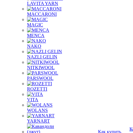
LAVITA YARN
MACCARONI
MAGIC
MENCA
NAKO
NAZLI GELIN
NITKIWOOL
PARSWOOL
ROZETTI
VITA
WOLANS
YARNART
К
Как купить