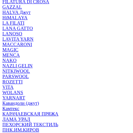
FILATURA DI CROSA
GAZZAL
HALVA Джут
HiMALAYA
LA FILATI
LANA GATTO
LANOSO
LAVITA YARN
MACCARONI
MAGIC
MENCA
NAKO
NAZLI GELIN
NITKIWOOL
PARSWOOL
ROZETTI
VITA
WOLANS
YARNART
Кавандоли (джут)
Камтекс
КАРАЧАЕВСКАЯ ПРЯЖА
ЛАМА УРАЛ
ПЕХОРСКИЙ ТЕКСТИЛЬ
ПНК.ИМ.КИРОВ