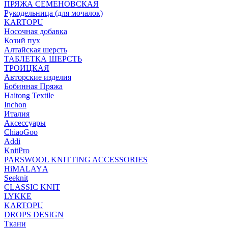
ПРЯЖА СЕМЕНОВСКАЯ
Рукодельница (для мочалок)
KARTOPU
Носочная добавка
Козий пух
Алтайская шерсть
ТАБЛЕTКА ШЕРСТЬ
ТРОИЦКАЯ
Авторские изделия
Бобинная Пряжа
Haitong Textilе
Inchon
Италия
Аксессуары
ChiaoGoo
Addi
KnitPro
PARSWOOL KNITTING ACCESSORIES
HiMALAYА
Seeknit
CLASSIC KNIT
LYKKE
KАRTOPU
DROPS DЕSIGN
Ткани