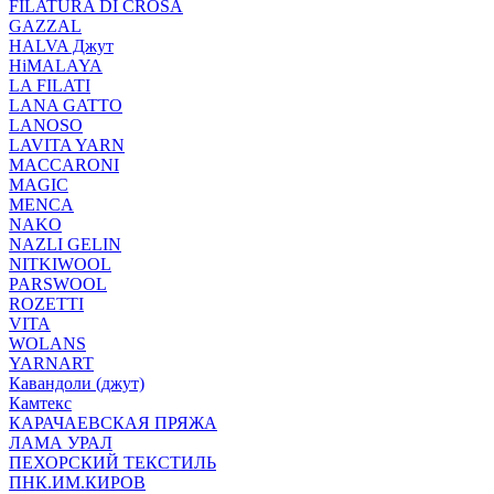
FILATURA DI CROSA
GAZZAL
HALVA Джут
HiMALAYA
LA FILATI
LANA GATTO
LANOSO
LAVITA YARN
MACCARONI
MAGIC
MENCA
NAKO
NAZLI GELIN
NITKIWOOL
PARSWOOL
ROZETTI
VITA
WOLANS
YARNART
Кавандоли (джут)
Камтекс
КАРАЧАЕВСКАЯ ПРЯЖА
ЛАМА УРАЛ
ПЕХОРСКИЙ ТЕКСТИЛЬ
ПНК.ИМ.КИРОВ