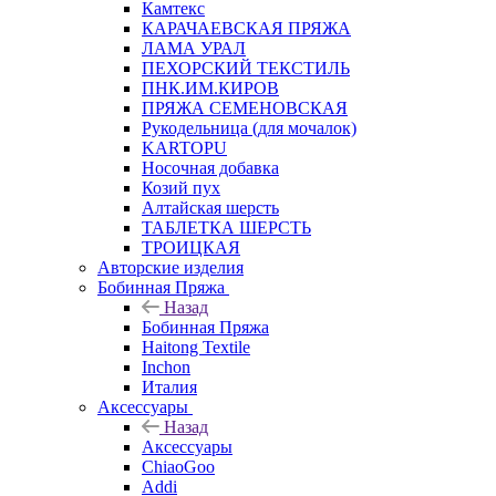
Камтекс
КАРАЧАЕВСКАЯ ПРЯЖА
ЛАМА УРАЛ
ПЕХОРСКИЙ ТЕКСТИЛЬ
ПНК.ИМ.КИРОВ
ПРЯЖА СЕМЕНОВСКАЯ
Рукодельница (для мочалок)
KARTOPU
Носочная добавка
Козий пух
Алтайская шерсть
ТАБЛЕTКА ШЕРСТЬ
ТРОИЦКАЯ
Авторские изделия
Бобинная Пряжа
Назад
Бобинная Пряжа
Haitong Textilе
Inchon
Италия
Аксессуары
Назад
Аксессуары
ChiaoGoo
Addi