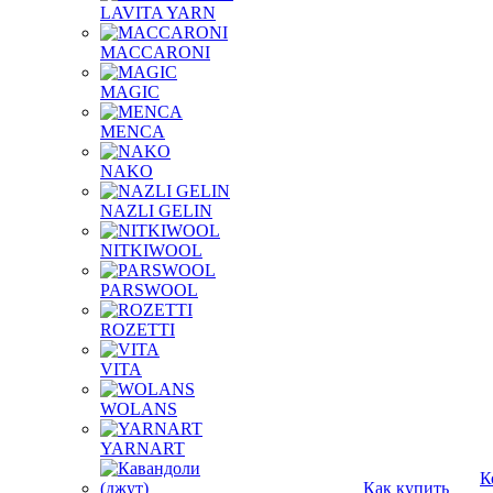
LAVITA YARN
MACCARONI
MAGIC
MENCA
NAKO
NAZLI GELIN
NITKIWOOL
PARSWOOL
ROZETTI
VITA
WOLANS
YARNART
К
Как купить