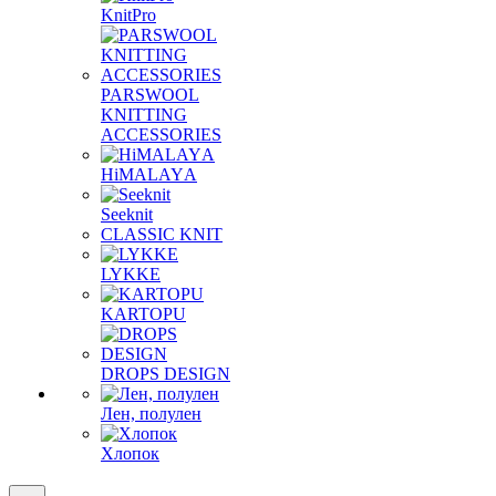
KnitPro
PARSWOOL
KNITTING
ACCESSORIES
HiMALAYА
Seeknit
CLASSIC KNIT
LYKKE
KАRTOPU
DROPS DЕSIGN
Лен, полулен
Хлопок