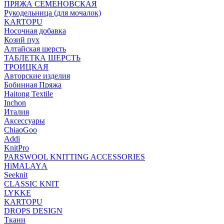
ПРЯЖА СЕМЕНОВСКАЯ
Рукодельница (для мочалок)
KARTOPU
Носочная добавка
Козий пух
Алтайская шерсть
ТАБЛЕTКА ШЕРСТЬ
ТРОИЦКАЯ
Авторские изделия
Бобинная Пряжа
Haitong Textilе
Inchon
Италия
Аксессуары
ChiaoGoo
Addi
KnitPro
PARSWOOL KNITTING ACCESSORIES
HiMALAYА
Seeknit
CLASSIC KNIT
LYKKE
KАRTOPU
DROPS DЕSIGN
Ткани