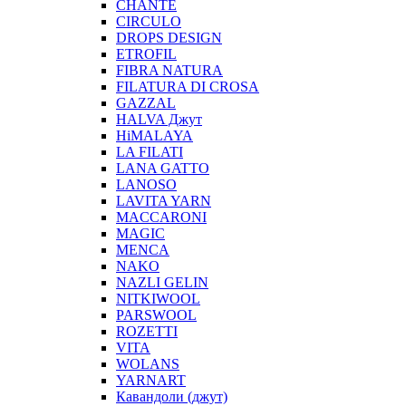
CHANTE
CIRCULO
DROPS DESIGN
ETROFIL
FIBRA NATURA
FILATURA DI CROSA
GAZZAL
HALVA Джут
HiMALAYA
LA FILATI
LANA GATTO
LANOSO
LAVITA YARN
MACCARONI
MAGIC
MENCA
NAKO
NAZLI GELIN
NITKIWOOL
PARSWOOL
ROZETTI
VITA
WOLANS
YARNART
Кавандоли (джут)