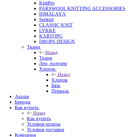
KnitPro
PARSWOOL KNITTING ACCESSORIES
HiMALAYА
Seeknit
CLASSIC KNIT
LYKKE
KАRTOPU
DROPS DЕSIGN
Ткани
Назад
Ткани
Лен, полулен
Хлопок
Назад
Хлопок
Бязь
Перкаль
Акции
Бренды
Как купить
Назад
Как купить
Условия оплаты
Условия доставки
Компания