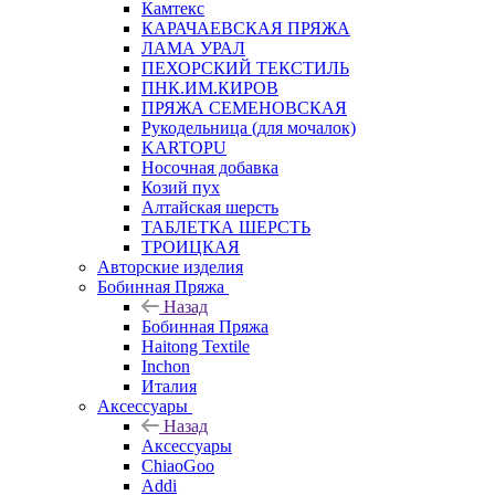
Камтекс
КАРАЧАЕВСКАЯ ПРЯЖА
ЛАМА УРАЛ
ПЕХОРСКИЙ ТЕКСТИЛЬ
ПНК.ИМ.КИРОВ
ПРЯЖА СЕМЕНОВСКАЯ
Рукодельница (для мочалок)
KARTOPU
Носочная добавка
Козий пух
Алтайская шерсть
ТАБЛЕTКА ШЕРСТЬ
ТРОИЦКАЯ
Авторские изделия
Бобинная Пряжа
Назад
Бобинная Пряжа
Haitong Textilе
Inchon
Италия
Аксессуары
Назад
Аксессуары
ChiaoGoo
Addi