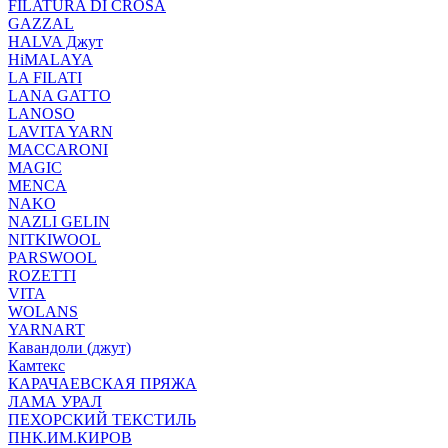
FILATURA DI CROSA
GAZZAL
HALVA Джут
HiMALAYA
LA FILATI
LANA GATTO
LANOSO
LAVITA YARN
MACCARONI
MAGIC
MENCA
NAKO
NAZLI GELIN
NITKIWOOL
PARSWOOL
ROZETTI
VITA
WOLANS
YARNART
Кавандоли (джут)
Камтекс
КАРАЧАЕВСКАЯ ПРЯЖА
ЛАМА УРАЛ
ПЕХОРСКИЙ ТЕКСТИЛЬ
ПНК.ИМ.КИРОВ