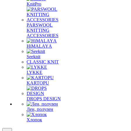
KnitPro
PARSWOOL
KNITTING
ACCESSORIES
HiMALAYА
Seeknit
CLASSIC KNIT
LYKKE
KАRTOPU
DROPS DЕSIGN
Лен, полулен
Хлопок