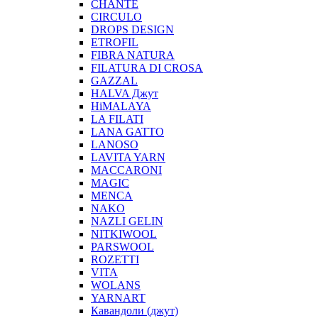
CHANTE
CIRCULO
DROPS DESIGN
ETROFIL
FIBRA NATURA
FILATURA DI CROSA
GAZZAL
HALVA Джут
HiMALAYA
LA FILATI
LANA GATTO
LANOSO
LAVITA YARN
MACCARONI
MAGIC
MENCA
NAKO
NAZLI GELIN
NITKIWOOL
PARSWOOL
ROZETTI
VITA
WOLANS
YARNART
Кавандоли (джут)