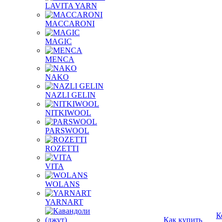
LAVITA YARN
MACCARONI
MAGIC
MENCA
NAKO
NAZLI GELIN
NITKIWOOL
PARSWOOL
ROZETTI
VITA
WOLANS
YARNART
К
Как купить