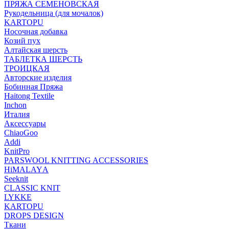
ПРЯЖА СЕМЕНОВСКАЯ
Рукодельница (для мочалок)
KARTOPU
Носочная добавка
Козий пух
Алтайская шерсть
ТАБЛЕTКА ШЕРСТЬ
ТРОИЦКАЯ
Авторские изделия
Бобинная Пряжа
Haitong Textilе
Inchon
Италия
Аксессуары
ChiaoGoo
Addi
KnitPro
PARSWOOL KNITTING ACCESSORIES
HiMALAYА
Seeknit
CLASSIC KNIT
LYKKE
KАRTOPU
DROPS DЕSIGN
Ткани