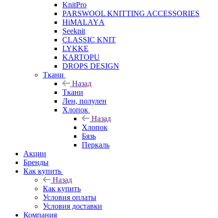
KnitPro
PARSWOOL KNITTING ACCESSORIES
HiMALAYА
Seeknit
CLASSIC KNIT
LYKKE
KАRTOPU
DROPS DЕSIGN
Ткани
Назад
Ткани
Лен, полулен
Хлопок
Назад
Хлопок
Бязь
Перкаль
Акции
Бренды
Как купить
Назад
Как купить
Условия оплаты
Условия доставки
Компания