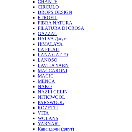
CHANTE
CIRCULO
DROPS DESIGN
ETROFIL
FIBRA NATURA
FILATURA DI CROSA
GAZZAL
HALVA Джут
HiMALAYA
LA FILATI
LANA GATTO
LANOSO
LAVITA YARN
MACCARONI
MAGIC
MENCA
NAKO
NAZLI GELIN
NITKIWOOL
PARSWOOL
ROZETTI
VITA
WOLANS
YARNART
Кавандоли (джут)