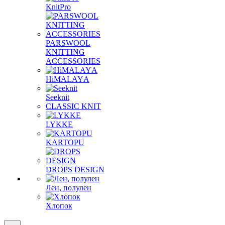
KnitPro
PARSWOOL
KNITTING
ACCESSORIES
HiMALAYА
Seeknit
CLASSIC KNIT
LYKKE
KАRTOPU
DROPS DЕSIGN
Лен, полулен
Хлопок