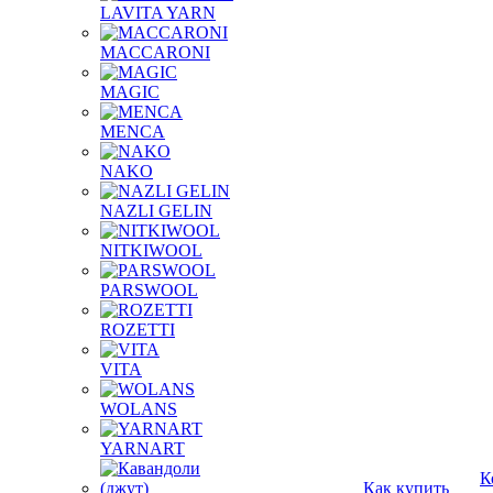
LAVITA YARN
MACCARONI
MAGIC
MENCA
NAKO
NAZLI GELIN
NITKIWOOL
PARSWOOL
ROZETTI
VITA
WOLANS
YARNART
К
Как купить