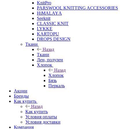
KnitPro
PARSWOOL KNITTING ACCESSORIES
HiMALAYА
Seeknit
CLASSIC KNIT
LYKKE
KАRTOPU
DROPS DЕSIGN
Ткани
Назад
Ткани
Лен, полулен
Хлопок
Назад
Хлопок
Бязь
Перкаль
Акции
Бренды
Как купить
Назад
Как купить
Условия оплаты
Условия доставки
Компания