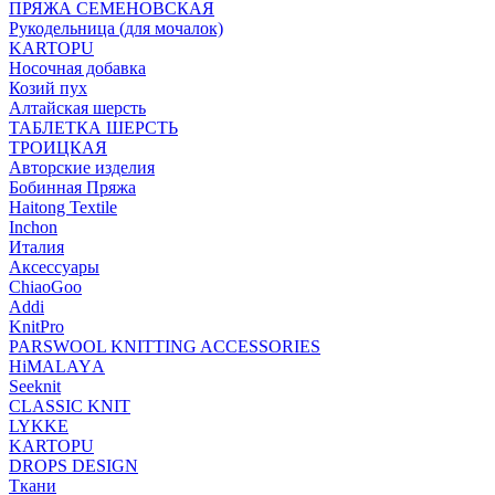
ПРЯЖА СЕМЕНОВСКАЯ
Рукодельница (для мочалок)
KARTOPU
Носочная добавка
Козий пух
Алтайская шерсть
ТАБЛЕTКА ШЕРСТЬ
ТРОИЦКАЯ
Авторские изделия
Бобинная Пряжа
Haitong Textilе
Inchon
Италия
Аксессуары
ChiaoGoo
Addi
KnitPro
PARSWOOL KNITTING ACCESSORIES
HiMALAYА
Seeknit
CLASSIC KNIT
LYKKE
KАRTOPU
DROPS DЕSIGN
Ткани