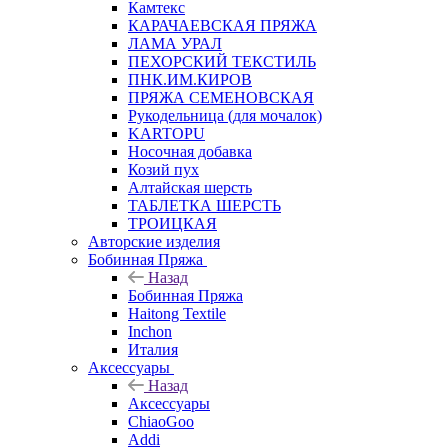
Камтекс
КАРАЧАЕВСКАЯ ПРЯЖА
ЛАМА УРАЛ
ПЕХОРСКИЙ ТЕКСТИЛЬ
ПНК.ИМ.КИРОВ
ПРЯЖА СЕМЕНОВСКАЯ
Рукодельница (для мочалок)
KARTOPU
Носочная добавка
Козий пух
Алтайская шерсть
ТАБЛЕTКА ШЕРСТЬ
ТРОИЦКАЯ
Авторские изделия
Бобинная Пряжа
Назад
Бобинная Пряжа
Haitong Textilе
Inchon
Италия
Аксессуары
Назад
Аксессуары
ChiaoGoo
Addi