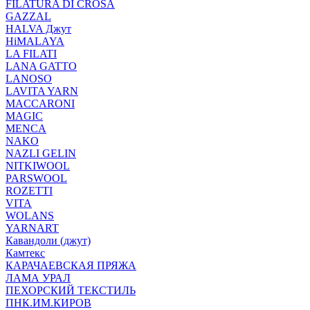
FILATURA DI CROSA
GAZZAL
HALVA Джут
HiMALAYA
LA FILATI
LANA GATTO
LANOSO
LAVITA YARN
MACCARONI
MAGIC
MENCA
NAKO
NAZLI GELIN
NITKIWOOL
PARSWOOL
ROZETTI
VITA
WOLANS
YARNART
Кавандоли (джут)
Камтекс
КАРАЧАЕВСКАЯ ПРЯЖА
ЛАМА УРАЛ
ПЕХОРСКИЙ ТЕКСТИЛЬ
ПНК.ИМ.КИРОВ