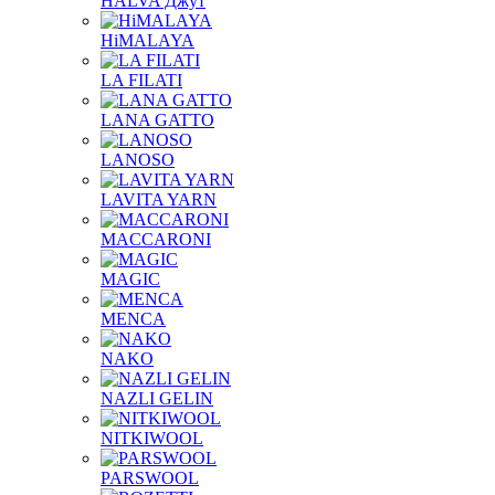
HALVA Джут
HiMALAYA
LA FILATI
LANA GATTO
LANOSO
LAVITA YARN
MACCARONI
MAGIC
MENCA
NAKO
NAZLI GELIN
NITKIWOOL
PARSWOOL