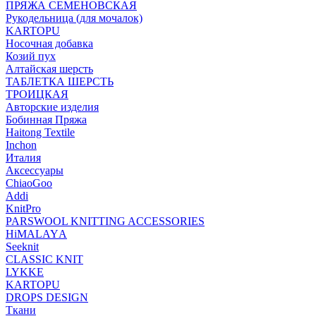
ПРЯЖА СЕМЕНОВСКАЯ
Рукодельница (для мочалок)
KARTOPU
Носочная добавка
Козий пух
Алтайская шерсть
ТАБЛЕTКА ШЕРСТЬ
ТРОИЦКАЯ
Авторские изделия
Бобинная Пряжа
Haitong Textilе
Inchon
Италия
Аксессуары
ChiaoGoo
Addi
KnitPro
PARSWOOL KNITTING ACCESSORIES
HiMALAYА
Seeknit
CLASSIC KNIT
LYKKE
KАRTOPU
DROPS DЕSIGN
Ткани