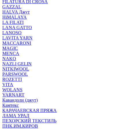
FILATURA DI CROSA
GAZZAL
HALVA Джут
HiMALAYA
LA FILATI
LANA GATTO
LANOSO
LAVITA YARN
MACCARONI
MAGIC
MENCA
NAKO
NAZLI GELIN
NITKIWOOL
PARSWOOL
ROZETTI
VITA
WOLANS
YARNART
Кавандоли (джут)
Камтекс
КАРАЧАЕВСКАЯ ПРЯЖА
ЛАМА УРАЛ
ПЕХОРСКИЙ ТЕКСТИЛЬ
ПНК.ИМ.КИРОВ