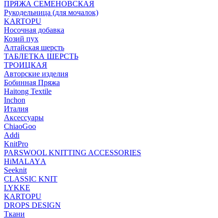
ПРЯЖА СЕМЕНОВСКАЯ
Рукодельница (для мочалок)
KARTOPU
Носочная добавка
Козий пух
Алтайская шерсть
ТАБЛЕTКА ШЕРСТЬ
ТРОИЦКАЯ
Авторские изделия
Бобинная Пряжа
Haitong Textilе
Inchon
Италия
Аксессуары
ChiaoGoo
Addi
KnitPro
PARSWOOL KNITTING ACCESSORIES
HiMALAYА
Seeknit
CLASSIC KNIT
LYKKE
KАRTOPU
DROPS DЕSIGN
Ткани