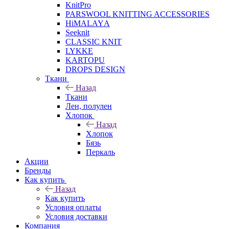
KnitPro
PARSWOOL KNITTING ACCESSORIES
HiMALAYА
Seeknit
CLASSIC KNIT
LYKKE
KАRTOPU
DROPS DЕSIGN
Ткани
Назад
Ткани
Лен, полулен
Хлопок
Назад
Хлопок
Бязь
Перкаль
Акции
Бренды
Как купить
Назад
Как купить
Условия оплаты
Условия доставки
Компания