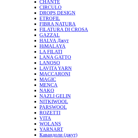
CHANTE
CIRCULO
DROPS DESIGN
ETROFIL
FIBRA NATURA
FILATURA DI CROSA
GAZZAL
HALVA Джут
HiMALAYA
LA FILATI
LANA GATTO
LANOSO
LAVITA YARN
MACCARONI
MAGIC
MENCA
NAKO
NAZLI GELIN
NITKIWOOL
PARSWOOL
ROZETTI
VITA
WOLANS
YARNART
Кавандоли (джут)