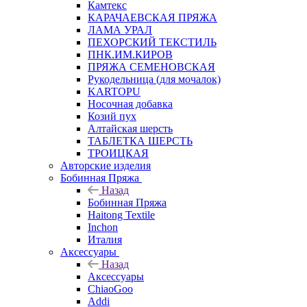
Камтекс
КАРАЧАЕВСКАЯ ПРЯЖА
ЛАМА УРАЛ
ПЕХОРСКИЙ ТЕКСТИЛЬ
ПНК.ИМ.КИРОВ
ПРЯЖА СЕМЕНОВСКАЯ
Рукодельница (для мочалок)
KARTOPU
Носочная добавка
Козий пух
Алтайская шерсть
ТАБЛЕTКА ШЕРСТЬ
ТРОИЦКАЯ
Авторские изделия
Бобинная Пряжа
Назад
Бобинная Пряжа
Haitong Textilе
Inchon
Италия
Аксессуары
Назад
Аксессуары
ChiaoGoo
Addi