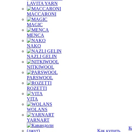
LAVITA YARN
MACCARONI
MAGIC
MENCA
NAKO
NAZLI GELIN
NITKIWOOL
PARSWOOL
ROZETTI
VITA
WOLANS
YARNART
К
Как купить