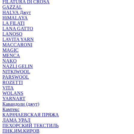
FILATURA DI CROSA
GAZZAL
HALVA Джут
HiMALAYA
LA FILATI
LANA GATTO
LANOSO
LAVITA YARN
MACCARONI
MAGIC
MENCA
NAKO
NAZLI GELIN
NITKIWOOL
PARSWOOL
ROZETTI
VITA
WOLANS
YARNART
Кавандоли (джут)
Камтекс
КАРАЧАЕВСКАЯ ПРЯЖА
ЛАМА УРАЛ
ПЕХОРСКИЙ ТЕКСТИЛЬ
ПНК.ИМ.КИРОВ