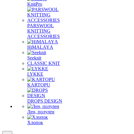
KnitPro
PARSWOOL
KNITTING
ACCESSORIES
HiMALAYА
Seeknit
CLASSIC KNIT
LYKKE
KАRTOPU
DROPS DЕSIGN
Лен, полулен
Хлопок