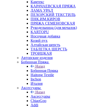
Камтекс
КАРАЧАЕВСКАЯ ПРЯЖА
ЛАМА УРАЛ
ПЕХОРСКИЙ ТЕКСТИЛЬ
ПНК.ИМ.КИРОВ
ПРЯЖА СЕМЕНОВСКАЯ
Рукодельница (для мочалок)
KARTOPU
Носочная добавка
Козий пух
Алтайская шерсть
ТАБЛЕTКА ШЕРСТЬ
ТРОИЦКАЯ
Авторские изделия
Бобинная Пряжа
Назад
Бобинная Пряжа
Haitong Textilе
Inchon
Италия
Аксессуары
Назад
Аксессуары
ChiaoGoo
Addi