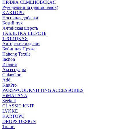
ПРЯЖА СЕМЕНОВСКАЯ
Рукодельница (для мочалок)
KARTOPU
Носочная добавка
Козий пух
Алтайская шерсть
ТАБЛЕTКА ШЕРСТЬ
ТРОИЦКАЯ
Авторские изделия
Бобинная Пряжа
Haitong Textilе
Inchon
Италия
Аксессуары
ChiaoGoo
Addi
KnitPro
PARSWOOL KNITTING ACCESSORIES
HiMALAYА
Seeknit
CLASSIC KNIT
LYKKE
KАRTOPU
DROPS DЕSIGN
Ткани