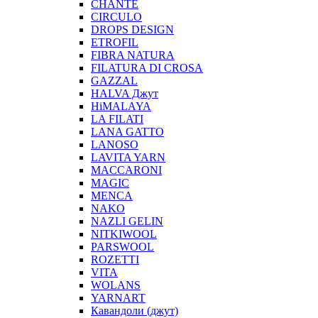
CHANTE
CIRCULO
DROPS DESIGN
ETROFIL
FIBRA NATURA
FILATURA DI CROSA
GAZZAL
HALVA Джут
HiMALAYA
LA FILATI
LANA GATTO
LANOSO
LAVITA YARN
MACCARONI
MAGIC
MENCA
NAKO
NAZLI GELIN
NITKIWOOL
PARSWOOL
ROZETTI
VITA
WOLANS
YARNART
Кавандоли (джут)