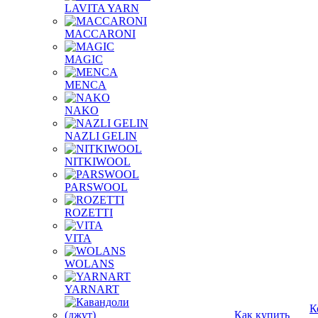
LAVITA YARN
MACCARONI
MAGIC
MENCA
NAKO
NAZLI GELIN
NITKIWOOL
PARSWOOL
ROZETTI
VITA
WOLANS
YARNART
К
Как купить