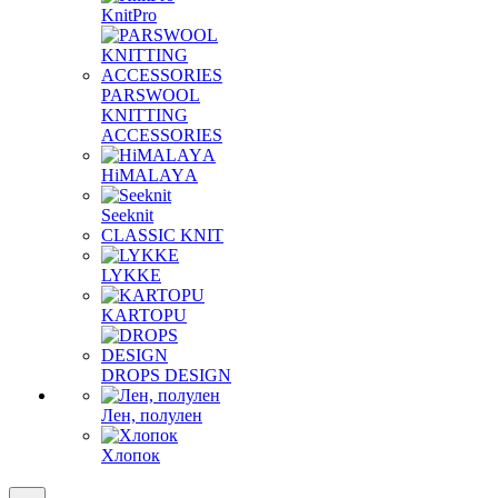
KnitPro
PARSWOOL
KNITTING
ACCESSORIES
HiMALAYА
Seeknit
CLASSIC KNIT
LYKKE
KАRTOPU
DROPS DЕSIGN
Лен, полулен
Хлопок