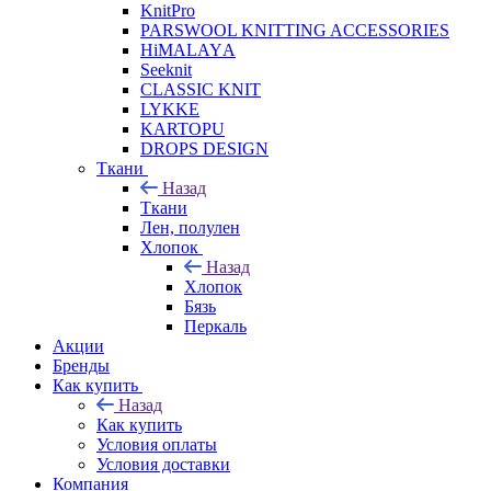
KnitPro
PARSWOOL KNITTING ACCESSORIES
HiMALAYА
Seeknit
CLASSIC KNIT
LYKKE
KАRTOPU
DROPS DЕSIGN
Ткани
Назад
Ткани
Лен, полулен
Хлопок
Назад
Хлопок
Бязь
Перкаль
Акции
Бренды
Как купить
Назад
Как купить
Условия оплаты
Условия доставки
Компания