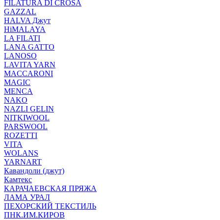
FILATURA DI CROSA
GAZZAL
HALVA Джут
HiMALAYA
LA FILATI
LANA GATTO
LANOSO
LAVITA YARN
MACCARONI
MAGIC
MENCA
NAKO
NAZLI GELIN
NITKIWOOL
PARSWOOL
ROZETTI
VITA
WOLANS
YARNART
Кавандоли (джут)
Камтекс
КАРАЧАЕВСКАЯ ПРЯЖА
ЛАМА УРАЛ
ПЕХОРСКИЙ ТЕКСТИЛЬ
ПНК.ИМ.КИРОВ