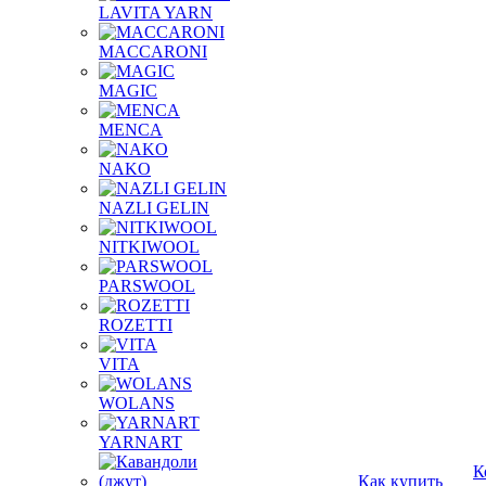
LAVITA YARN
MACCARONI
MAGIC
MENCA
NAKO
NAZLI GELIN
NITKIWOOL
PARSWOOL
ROZETTI
VITA
WOLANS
YARNART
К
Как купить