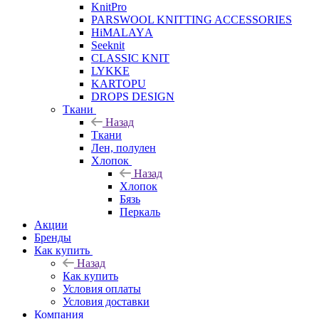
KnitPro
PARSWOOL KNITTING ACCESSORIES
HiMALAYА
Seeknit
CLASSIC KNIT
LYKKE
KАRTOPU
DROPS DЕSIGN
Ткани
Назад
Ткани
Лен, полулен
Хлопок
Назад
Хлопок
Бязь
Перкаль
Акции
Бренды
Как купить
Назад
Как купить
Условия оплаты
Условия доставки
Компания