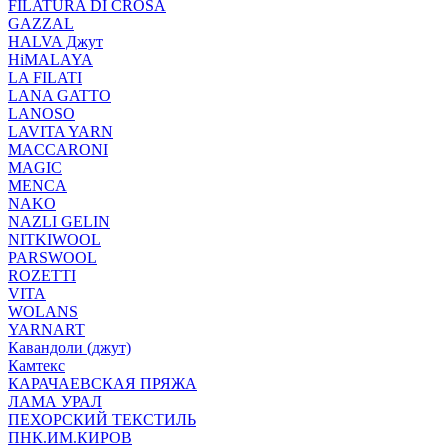
FILATURA DI CROSA
GAZZAL
HALVA Джут
HiMALAYA
LA FILATI
LANA GATTO
LANOSO
LAVITA YARN
MACCARONI
MAGIC
MENCA
NAKO
NAZLI GELIN
NITKIWOOL
PARSWOOL
ROZETTI
VITA
WOLANS
YARNART
Кавандоли (джут)
Камтекс
КАРАЧАЕВСКАЯ ПРЯЖА
ЛАМА УРАЛ
ПЕХОРСКИЙ ТЕКСТИЛЬ
ПНК.ИМ.КИРОВ