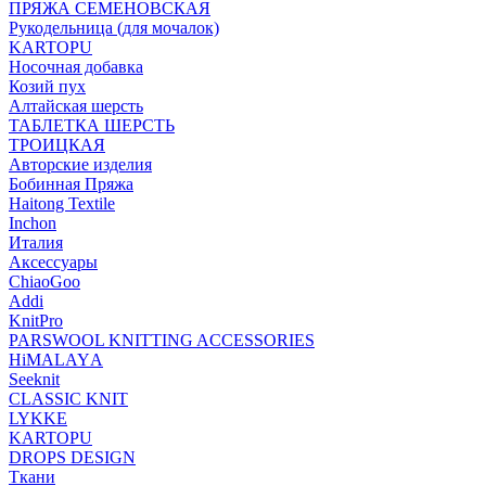
ПРЯЖА СЕМЕНОВСКАЯ
Рукодельница (для мочалок)
KARTOPU
Носочная добавка
Козий пух
Алтайская шерсть
ТАБЛЕTКА ШЕРСТЬ
ТРОИЦКАЯ
Авторские изделия
Бобинная Пряжа
Haitong Textilе
Inchon
Италия
Аксессуары
ChiaoGoo
Addi
KnitPro
PARSWOOL KNITTING ACCESSORIES
HiMALAYА
Seeknit
CLASSIC KNIT
LYKKE
KАRTOPU
DROPS DЕSIGN
Ткани