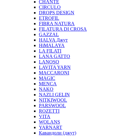
CHANTE
CIRCULO
DROPS DESIGN
ETROFIL
FIBRA NATURA
FILATURA DI CROSA
GAZZAL
HALVA Джут
HiMALAYA
LA FILATI
LANA GATTO
LANOSO
LAVITA YARN
MACCARONI
MAGIC
MENCA
NAKO
NAZLI GELIN
NITKIWOOL
PARSWOOL
ROZETTI
VITA
WOLANS
YARNART
Кавандоли (джут)