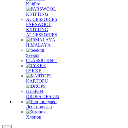
KnitPro
PARSWOOL
KNITTING
ACCESSORIES
HiMALAYА
Seeknit
CLASSIC KNIT
LYKKE
KАRTOPU
DROPS DЕSIGN
Лен, полулен
Хлопок