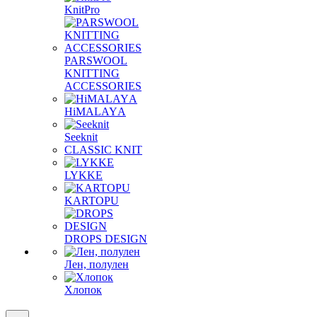
KnitPro
PARSWOOL
KNITTING
ACCESSORIES
HiMALAYА
Seeknit
CLASSIC KNIT
LYKKE
KАRTOPU
DROPS DЕSIGN
Лен, полулен
Хлопок