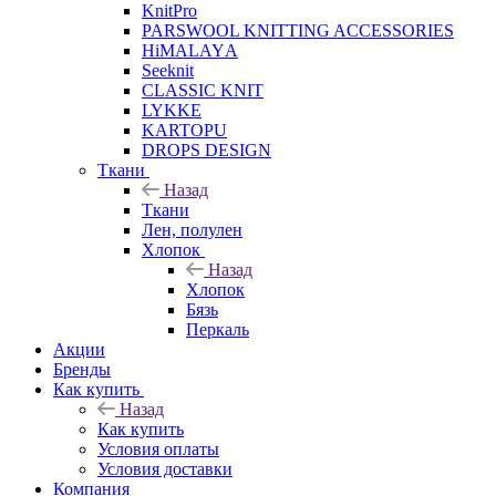
KnitPro
PARSWOOL KNITTING ACCESSORIES
HiMALAYА
Seeknit
CLASSIC KNIT
LYKKE
KАRTOPU
DROPS DЕSIGN
Ткани
Назад
Ткани
Лен, полулен
Хлопок
Назад
Хлопок
Бязь
Перкаль
Акции
Бренды
Как купить
Назад
Как купить
Условия оплаты
Условия доставки
Компания