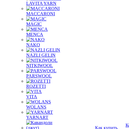
LAVITA YARN
MACCARONI
MAGIC
MENCA
NAKO
NAZLI GELIN
NITKIWOOL
PARSWOOL
ROZETTI
VITA
WOLANS
YARNART
К
Как купить