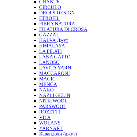
CHANTE
CIRCULO
DROPS DESIGN
ETROFIL
FIBRA NATURA
FILATURA DI CROSA
GAZZAL
HALVA Джут
HiMALAYA
LA FILATI
LANA GATTO
LANOSO
LAVITA YARN
MACCARONI
MAGIC
MENCA
NAKO
NAZLI GELIN
NITKIWOOL
PARSWOOL
ROZETTI
VITA
WOLANS
YARNART
Кавандоли (джут)