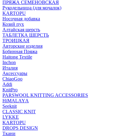
ПРЯЖА СЕМЕНОВСКАЯ
Рукодельница (для мочалок)
KARTOPU
Носочная добавка
Козий пух
Алтайская шерсть
ТАБЛЕTКА ШЕРСТЬ
ТРОИЦКАЯ
Авторские изделия
Бобинная Пряжа
Haitong Textilе
Inchon
Италия
Аксессуары
ChiaoGoo
Addi
KnitPro
PARSWOOL KNITTING ACCESSORIES
HiMALAYА
Seeknit
CLASSIC KNIT
LYKKE
KАRTOPU
DROPS DЕSIGN
Ткани