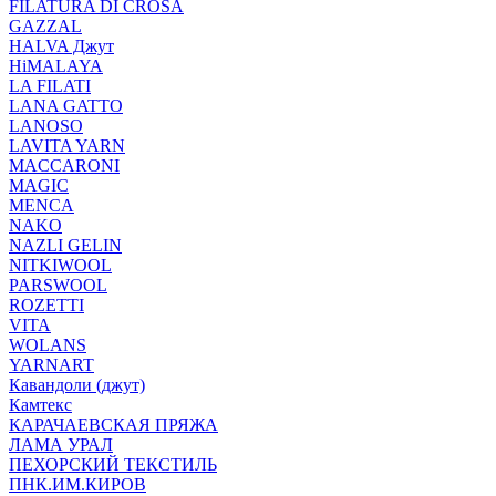
FILATURA DI CROSA
GAZZAL
HALVA Джут
HiMALAYA
LA FILATI
LANA GATTO
LANOSO
LAVITA YARN
MACCARONI
MAGIC
MENCA
NAKO
NAZLI GELIN
NITKIWOOL
PARSWOOL
ROZETTI
VITA
WOLANS
YARNART
Кавандоли (джут)
Камтекс
КАРАЧАЕВСКАЯ ПРЯЖА
ЛАМА УРАЛ
ПЕХОРСКИЙ ТЕКСТИЛЬ
ПНК.ИМ.КИРОВ