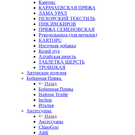
Камтекс
КАРАЧАЕВСКАЯ ПРЯЖА
ЛАМА УРАЛ
ПЕХОРСКИЙ ТЕКСТИЛЬ
ПНК.ИМ.КИРОВ
ПРЯЖА СЕМЕНОВСКАЯ
Рукодельница (для мочалок)
KARTOPU
Носочная добавка
Козий пух
Алтайская шерсть
ТАБЛЕTКА ШЕРСТЬ
ТРОИЦКАЯ
Авторские изделия
Бобинная Пряжа
Назад
Бобинная Пряжа
Haitong Textilе
Inchon
Италия
Аксессуары
Назад
Аксессуары
ChiaoGoo
Addi