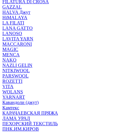
FILATURA DI CROSA
GAZZAL
HALVA Джут
HiMALAYA
LA FILATI
LANA GATTO
LANOSO
LAVITA YARN
MACCARONI
MAGIC
MENCA
NAKO
NAZLI GELIN
NITKIWOOL
PARSWOOL
ROZETTI
VITA
WOLANS
YARNART
Кавандоли (джут)
Камтекс
КАРАЧАЕВСКАЯ ПРЯЖА
ЛАМА УРАЛ
ПЕХОРСКИЙ ТЕКСТИЛЬ
ПНК.ИМ.КИРОВ