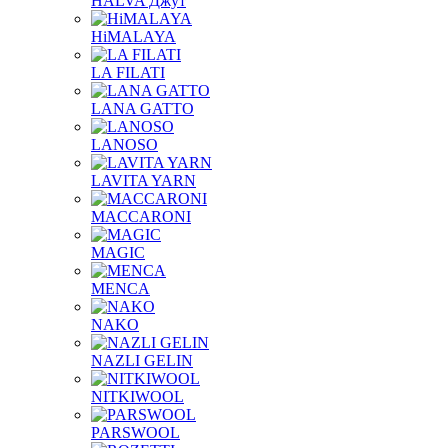
HALVA Джут
HiMALAYA
LA FILATI
LANA GATTO
LANOSO
LAVITA YARN
MACCARONI
MAGIC
MENCA
NAKO
NAZLI GELIN
NITKIWOOL
PARSWOOL