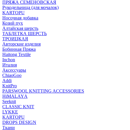
ПРЯЖА СЕМЕНОВСКАЯ
Рукодельница (для мочалок)
KARTOPU
Носочная добавка
Козий пух
Алтайская шерсть
ТАБЛЕTКА ШЕРСТЬ
ТРОИЦКАЯ
Авторские изделия
Бобинная Пряжа
Haitong Textilе
Inchon
Италия
Аксессуары
ChiaoGoo
Addi
KnitPro
PARSWOOL KNITTING ACCESSORIES
HiMALAYА
Seeknit
CLASSIC KNIT
LYKKE
KАRTOPU
DROPS DЕSIGN
Ткани