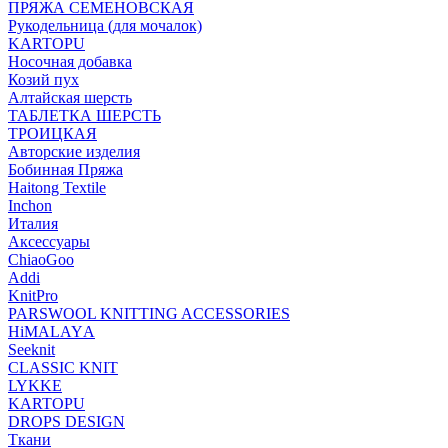
ПРЯЖА СЕМЕНОВСКАЯ
Рукодельница (для мочалок)
KARTOPU
Носочная добавка
Козий пух
Алтайская шерсть
ТАБЛЕTКА ШЕРСТЬ
ТРОИЦКАЯ
Авторские изделия
Бобинная Пряжа
Haitong Textilе
Inchon
Италия
Аксессуары
ChiaoGoo
Addi
KnitPro
PARSWOOL KNITTING ACCESSORIES
HiMALAYА
Seeknit
CLASSIC KNIT
LYKKE
KАRTOPU
DROPS DЕSIGN
Ткани