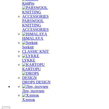
KnitPro
PARSWOOL
KNITTING
ACCESSORIES
HiMALAYА
Seeknit
CLASSIC KNIT
LYKKE
KАRTOPU
DROPS DЕSIGN
Лен, полулен
Хлопок