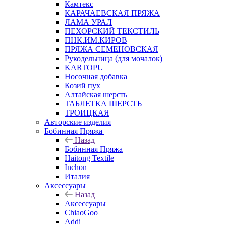
Камтекс
КАРАЧАЕВСКАЯ ПРЯЖА
ЛАМА УРАЛ
ПЕХОРСКИЙ ТЕКСТИЛЬ
ПНК.ИМ.КИРОВ
ПРЯЖА СЕМЕНОВСКАЯ
Рукодельница (для мочалок)
KARTOPU
Носочная добавка
Козий пух
Алтайская шерсть
ТАБЛЕTКА ШЕРСТЬ
ТРОИЦКАЯ
Авторские изделия
Бобинная Пряжа
Назад
Бобинная Пряжа
Haitong Textilе
Inchon
Италия
Аксессуары
Назад
Аксессуары
ChiaoGoo
Addi