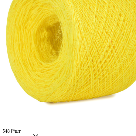
548
₽
/шт