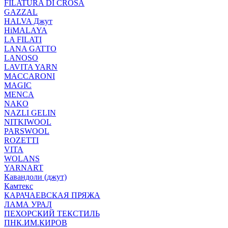
FILATURA DI CROSA
GAZZAL
HALVA Джут
HiMALAYA
LA FILATI
LANA GATTO
LANOSO
LAVITA YARN
MACCARONI
MAGIC
MENCA
NAKO
NAZLI GELIN
NITKIWOOL
PARSWOOL
ROZETTI
VITA
WOLANS
YARNART
Кавандоли (джут)
Камтекс
КАРАЧАЕВСКАЯ ПРЯЖА
ЛАМА УРАЛ
ПЕХОРСКИЙ ТЕКСТИЛЬ
ПНК.ИМ.КИРОВ