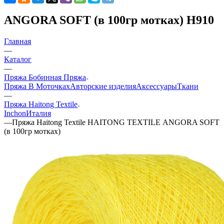
ANGORA SOFT (в 100гр мотках) H910
Главная
—
Каталог
—
Пряжа Бобинная Пряжа
Пряжа В Моточках
Авторские изделия
Аксессуары
Ткани
—
Пряжа Haitong Textilе
Inchon
Италия
—
Пряжа Haitong Textilе HAITONG TEXTILЕ ANGORA SOFT
(в 100гр мотках)