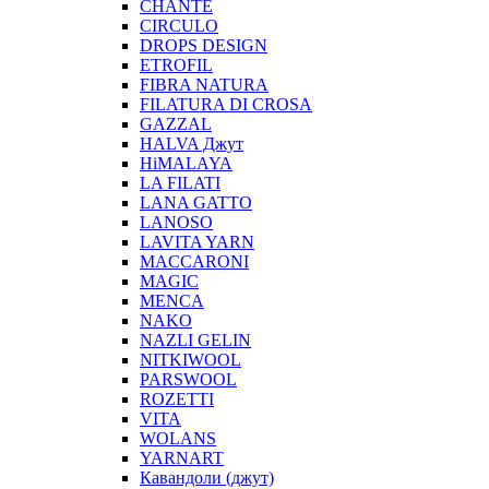
CHANTE
CIRCULO
DROPS DESIGN
ETROFIL
FIBRA NATURA
FILATURA DI CROSA
GAZZAL
HALVA Джут
HiMALAYA
LA FILATI
LANA GATTO
LANOSO
LAVITA YARN
MACCARONI
MAGIC
MENCA
NAKO
NAZLI GELIN
NITKIWOOL
PARSWOOL
ROZETTI
VITA
WOLANS
YARNART
Кавандоли (джут)