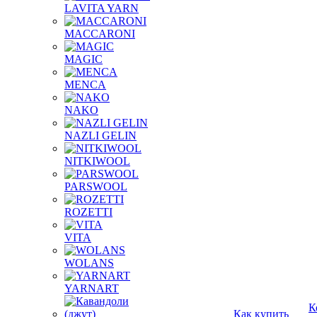
LAVITA YARN
MACCARONI
MAGIC
MENCA
NAKO
NAZLI GELIN
NITKIWOOL
PARSWOOL
ROZETTI
VITA
WOLANS
YARNART
К
Как купить