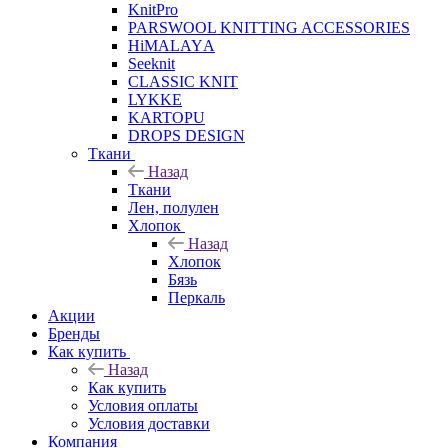
KnitPro
PARSWOOL KNITTING ACCESSORIES
HiMALAYА
Seeknit
CLASSIC KNIT
LYKKE
KАRTOPU
DROPS DЕSIGN
Ткани
Назад
Ткани
Лен, полулен
Хлопок
Назад
Хлопок
Бязь
Перкаль
Акции
Бренды
Как купить
Назад
Как купить
Условия оплаты
Условия доставки
Компания