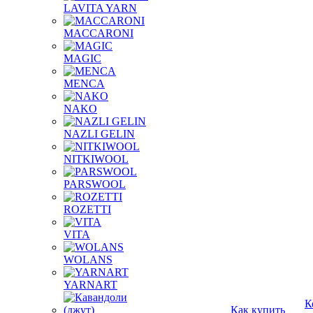
LAVITA YARN
MACCARONI
MAGIC
MENCA
NAKO
NAZLI GELIN
NITKIWOOL
PARSWOOL
ROZETTI
VITA
WOLANS
YARNART
К
Как купить