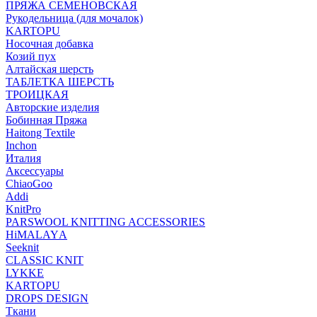
ПРЯЖА СЕМЕНОВСКАЯ
Рукодельница (для мочалок)
KARTOPU
Носочная добавка
Козий пух
Алтайская шерсть
ТАБЛЕTКА ШЕРСТЬ
ТРОИЦКАЯ
Авторские изделия
Бобинная Пряжа
Haitong Textilе
Inchon
Италия
Аксессуары
ChiaoGoo
Addi
KnitPro
PARSWOOL KNITTING ACCESSORIES
HiMALAYА
Seeknit
CLASSIC KNIT
LYKKE
KАRTOPU
DROPS DЕSIGN
Ткани