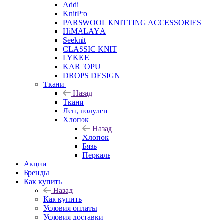
Addi
KnitPro
PARSWOOL KNITTING ACCESSORIES
HiMALAYА
Seeknit
CLASSIC KNIT
LYKKE
KАRTOPU
DROPS DЕSIGN
Ткани
Назад
Ткани
Лен, полулен
Хлопок
Назад
Хлопок
Бязь
Перкаль
Акции
Бренды
Как купить
Назад
Как купить
Условия оплаты
Условия доставки