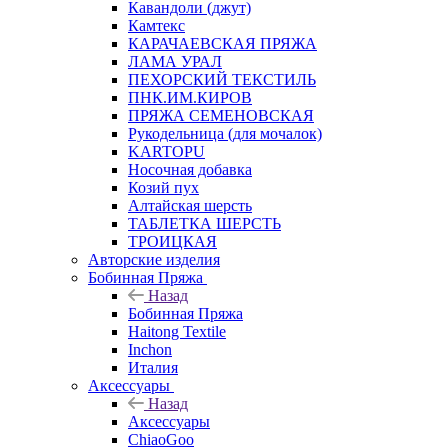
Кавандоли (джут)
Камтекс
КАРАЧАЕВСКАЯ ПРЯЖА
ЛАМА УРАЛ
ПЕХОРСКИЙ ТЕКСТИЛЬ
ПНК.ИМ.КИРОВ
ПРЯЖА СЕМЕНОВСКАЯ
Рукодельница (для мочалок)
KARTOPU
Носочная добавка
Козий пух
Алтайская шерсть
ТАБЛЕTКА ШЕРСТЬ
ТРОИЦКАЯ
Авторские изделия
Бобинная Пряжа
Назад
Бобинная Пряжа
Haitong Textilе
Inchon
Италия
Аксессуары
Назад
Аксессуары
ChiaoGoo