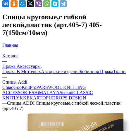
Спицы круговые,с гибкой
леской,пластик (арт.405-7) 405-
7(150см/10мм)
Главная
—
Каталог
—
Пряжа Аксессуары
Пряжа В Моточках
Авторские изделия
Бобинная Пряжа
Ткани
—
Спицы Addi
ChiaoGoo
KnitPro
PARSWOOL KNITTING
ACCESSORIES
HiMALAYА
Seeknit
CLASSIC
KNIT
LYKKE
KАRTOPU
DROPS DЕSIGN
—
Спицы ADDI Спицы круговые,с гибкой леской,пластик
(арт.405-7)