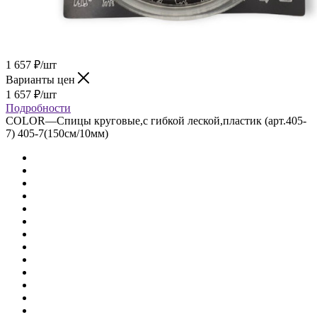
1 657
₽
/шт
Варианты цен
1 657
₽
/шт
Подробности
COLOR
—
Спицы круговые,с гибкой леской,пластик (арт.405-
7) 405-7(150см/10мм)