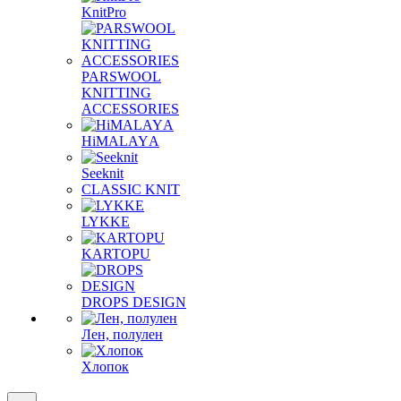
KnitPro
PARSWOOL
KNITTING
ACCESSORIES
HiMALAYА
Seeknit
CLASSIC KNIT
LYKKE
KАRTOPU
DROPS DЕSIGN
Лен, полулен
Хлопок