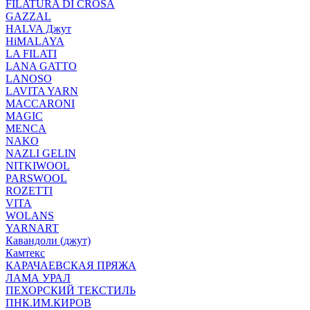
FILATURA DI CROSA
GAZZAL
HALVA Джут
HiMALAYA
LA FILATI
LANA GATTO
LANOSO
LAVITA YARN
MACCARONI
MAGIC
MENCA
NAKO
NAZLI GELIN
NITKIWOOL
PARSWOOL
ROZETTI
VITA
WOLANS
YARNART
Кавандоли (джут)
Камтекс
КАРАЧАЕВСКАЯ ПРЯЖА
ЛАМА УРАЛ
ПЕХОРСКИЙ ТЕКСТИЛЬ
ПНК.ИМ.КИРОВ