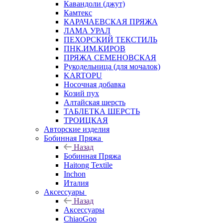
Кавандоли (джут)
Камтекс
КАРАЧАЕВСКАЯ ПРЯЖА
ЛАМА УРАЛ
ПЕХОРСКИЙ ТЕКСТИЛЬ
ПНК.ИМ.КИРОВ
ПРЯЖА СЕМЕНОВСКАЯ
Рукодельница (для мочалок)
KARTOPU
Носочная добавка
Козий пух
Алтайская шерсть
ТАБЛЕTКА ШЕРСТЬ
ТРОИЦКАЯ
Авторские изделия
Бобинная Пряжа
Назад
Бобинная Пряжа
Haitong Textilе
Inchon
Италия
Аксессуары
Назад
Аксессуары
ChiaoGoo