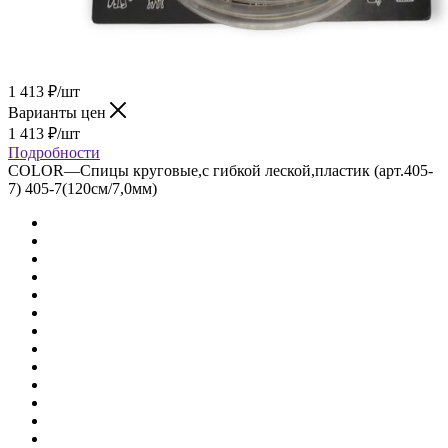
1 413
₽
/шт
Варианты цен
1 413
₽
/шт
Подробности
COLOR
—
Спицы круговые,с гибкой леской,пластик (арт.405-
7) 405-7(120см/7,0мм)