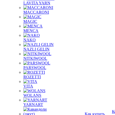
LAVITA YARN
MACCARONI
MAGIC
MENCA
NAKO
NAZLI GELIN
NITKIWOOL
PARSWOOL
ROZETTI
VITA
WOLANS
YARNART
К
Как купить