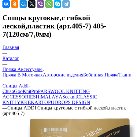
Спицы круговые,с гибкой
леской,пластик (арт.405-7) 405-
7(120см/7,0мм)
Главная
—
Каталог
—
Пряжа Аксессуары
Пряжа В Моточках
Авторские изделия
Бобинная Пряжа
Ткани
—
Спицы Addi
ChiaoGoo
KnitPro
PARSWOOL KNITTING
ACCESSORIES
HiMALAYА
Seeknit
CLASSIC
KNIT
LYKKE
KАRTOPU
DROPS DЕSIGN
—
Спицы ADDI Спицы круговые,с гибкой леской,пластик
(арт.405-7)