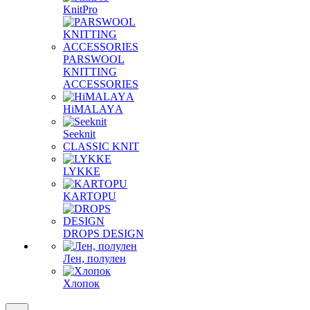
KnitPro
PARSWOOL
KNITTING
ACCESSORIES
HiMALAYА
Seeknit
CLASSIC KNIT
LYKKE
KАRTOPU
DROPS DЕSIGN
Лен, полулен
Хлопок