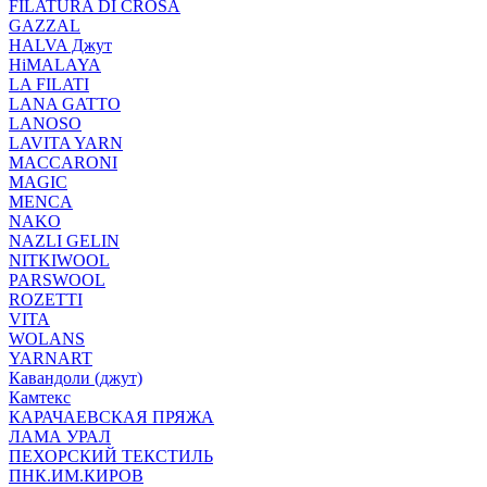
FILATURA DI CROSA
GAZZAL
HALVA Джут
HiMALAYA
LA FILATI
LANA GATTO
LANOSO
LAVITA YARN
MACCARONI
MAGIC
MENCA
NAKO
NAZLI GELIN
NITKIWOOL
PARSWOOL
ROZETTI
VITA
WOLANS
YARNART
Кавандоли (джут)
Камтекс
КАРАЧАЕВСКАЯ ПРЯЖА
ЛАМА УРАЛ
ПЕХОРСКИЙ ТЕКСТИЛЬ
ПНК.ИМ.КИРОВ