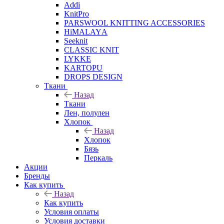
Addi
KnitPro
PARSWOOL KNITTING ACCESSORIES
HiMALAYА
Seeknit
CLASSIC KNIT
LYKKE
KАRTOPU
DROPS DЕSIGN
Ткани
Назад
Ткани
Лен, полулен
Хлопок
Назад
Хлопок
Бязь
Перкаль
Акции
Бренды
Как купить
Назад
Как купить
Условия оплаты
Условия доставки