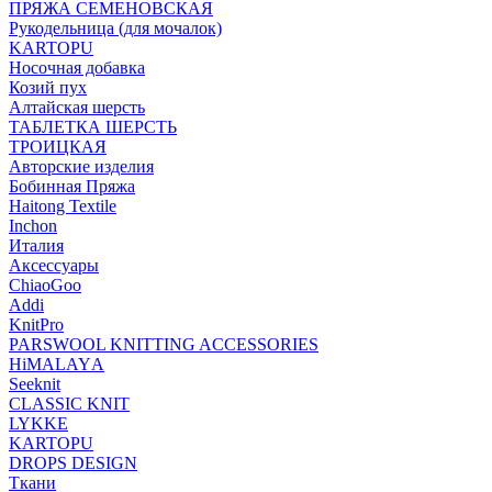
ПРЯЖА СЕМЕНОВСКАЯ
Рукодельница (для мочалок)
KARTOPU
Носочная добавка
Козий пух
Алтайская шерсть
ТАБЛЕTКА ШЕРСТЬ
ТРОИЦКАЯ
Авторские изделия
Бобинная Пряжа
Haitong Textilе
Inchon
Италия
Аксессуары
ChiaoGoo
Addi
KnitPro
PARSWOOL KNITTING ACCESSORIES
HiMALAYА
Seeknit
CLASSIC KNIT
LYKKE
KАRTOPU
DROPS DЕSIGN
Ткани