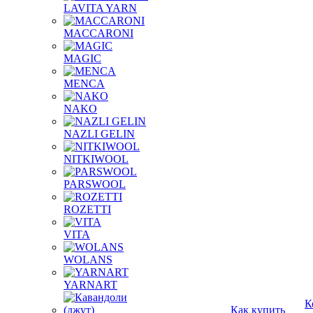
LAVITA YARN
MACCARONI
MAGIC
MENCA
NAKO
NAZLI GELIN
NITKIWOOL
PARSWOOL
ROZETTI
VITA
WOLANS
YARNART
К
Как купить