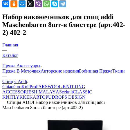
Набор наконечников для спиц addi
Maschenbaren 8шт-в блистере (арт.402-
2) 402-2
Главная
—
Каталог
—
Пряжа Аксессуары
Пряжа В Моточках
Авторские изделия
Бобинная Пряжа
Ткани
—
Спицы Addi
ChiaoGoo
KnitPro
PARSWOOL KNITTING
ACCESSORIES
HiMALAYА
Seeknit
CLASSIC
KNIT
LYKKE
KАRTOPU
DROPS DЕSIGN
—
Спицы ADDI Набор наконечников для спиц addi
Maschenbaren 8шт-в блистере (арт.402-2)