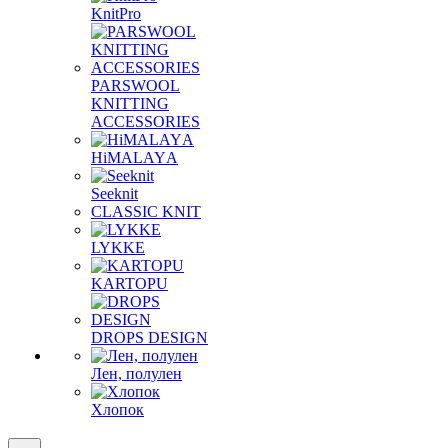
KnitPro
PARSWOOL
KNITTING
ACCESSORIES
HiMALAYА
Seeknit
CLASSIC KNIT
LYKKE
KАRTOPU
DROPS DЕSIGN
Лен, полулен
Хлопок