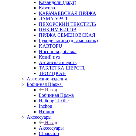
Кавандоли (джут)
Камтекс
КАРАЧАЕВСКАЯ ПРЯЖА
ЛАМА УРАЛ
ПЕХОРСКИЙ ТЕКСТИЛЬ
ПНК.ИМ.КИРОВ
ПРЯЖА СЕМЕНОВСКАЯ
Рукодельница (для мочалок)
KARTOPU
Носочная добавка
Козий пух
Алтайская шерсть
ТАБЛЕTКА ШЕРСТЬ
ТРОИЦКАЯ
Авторские изделия
Бобинная Пряжа
Назад
Бобинная Пряжа
Haitong Textilе
Inchon
Италия
Аксессуары
Назад
Аксессуары
ChiaoGoo