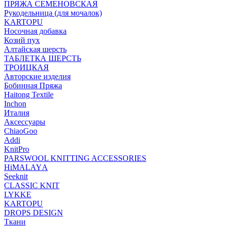
ПРЯЖА СЕМЕНОВСКАЯ
Рукодельница (для мочалок)
KARTOPU
Носочная добавка
Козий пух
Алтайская шерсть
ТАБЛЕTКА ШЕРСТЬ
ТРОИЦКАЯ
Авторские изделия
Бобинная Пряжа
Haitong Textilе
Inchon
Италия
Аксессуары
ChiaoGoo
Addi
KnitPro
PARSWOOL KNITTING ACCESSORIES
HiMALAYА
Seeknit
CLASSIC KNIT
LYKKE
KАRTOPU
DROPS DЕSIGN
Ткани