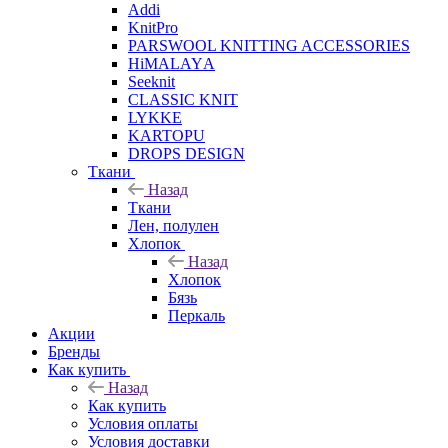
Addi
KnitPro
PARSWOOL KNITTING ACCESSORIES
HiMALAYА
Seeknit
CLASSIC KNIT
LYKKE
KАRTOPU
DROPS DЕSIGN
Ткани
Назад
Ткани
Лен, полулен
Хлопок
Назад
Хлопок
Бязь
Перкаль
Акции
Бренды
Как купить
Назад
Как купить
Условия оплаты
Условия доставки