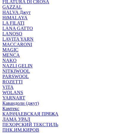
FILATURA DI CROSA
GAZZAL
HALVA Джут
HiMALAYA
LA FILATI
LANA GATTO
LANOSO
LAVITA YARN
MACCARONI
MAGIC
MENCA
NAKO
NAZLI GELIN
NITKIWOOL
PARSWOOL
ROZETTI
VITA
WOLANS
YARNART
Кавандоли (джут)
Камтекс
КАРАЧАЕВСКАЯ ПРЯЖА
ЛАМА УРАЛ
ПЕХОРСКИЙ ТЕКСТИЛЬ
ПНК.ИМ.КИРОВ