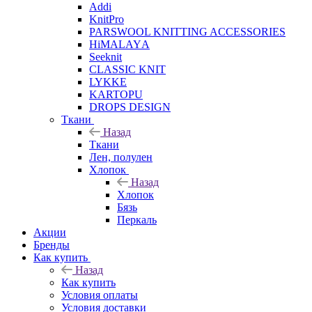
Addi
KnitPro
PARSWOOL KNITTING ACCESSORIES
HiMALAYА
Seeknit
CLASSIC KNIT
LYKKE
KАRTOPU
DROPS DЕSIGN
Ткани
Назад
Ткани
Лен, полулен
Хлопок
Назад
Хлопок
Бязь
Перкаль
Акции
Бренды
Как купить
Назад
Как купить
Условия оплаты
Условия доставки