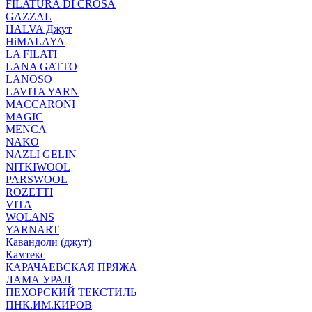
FILATURA DI CROSA
GAZZAL
HALVA Джут
HiMALAYA
LA FILATI
LANA GATTO
LANOSO
LAVITA YARN
MACCARONI
MAGIC
MENCA
NAKO
NAZLI GELIN
NITKIWOOL
PARSWOOL
ROZETTI
VITA
WOLANS
YARNART
Кавандоли (джут)
Камтекс
КАРАЧАЕВСКАЯ ПРЯЖА
ЛАМА УРАЛ
ПЕХОРСКИЙ ТЕКСТИЛЬ
ПНК.ИМ.КИРОВ