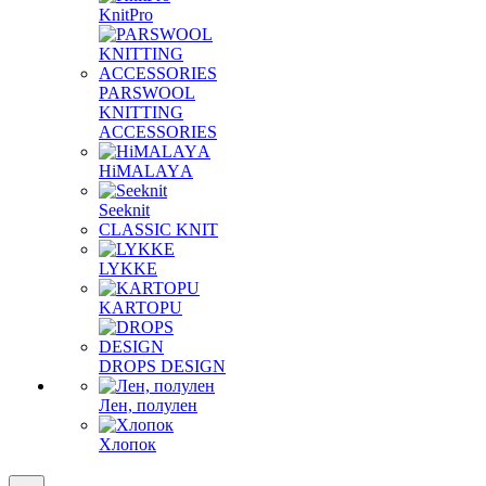
KnitPro
PARSWOOL
KNITTING
ACCESSORIES
HiMALAYА
Seeknit
CLASSIC KNIT
LYKKE
KАRTOPU
DROPS DЕSIGN
Лен, полулен
Хлопок