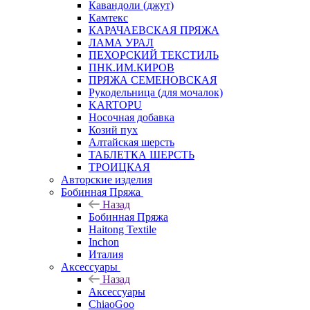
Кавандоли (джут)
Камтекс
КАРАЧАЕВСКАЯ ПРЯЖА
ЛАМА УРАЛ
ПЕХОРСКИЙ ТЕКСТИЛЬ
ПНК.ИМ.КИРОВ
ПРЯЖА СЕМЕНОВСКАЯ
Рукодельница (для мочалок)
KARTOPU
Носочная добавка
Козий пух
Алтайская шерсть
ТАБЛЕTКА ШЕРСТЬ
ТРОИЦКАЯ
Авторские изделия
Бобинная Пряжа
Назад
Бобинная Пряжа
Haitong Textilе
Inchon
Италия
Аксессуары
Назад
Аксессуары
ChiaoGoo