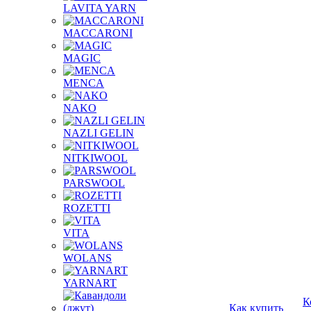
LAVITA YARN
MACCARONI
MAGIC
MENCA
NAKO
NAZLI GELIN
NITKIWOOL
PARSWOOL
ROZETTI
VITA
WOLANS
YARNART
К
Как купить