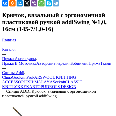
Крючок, вязальный с эргономичной
пластиковой ручкой addiSwing №1,0,
16см (145-7/1,0-16)
Главная
—
Каталог
—
Пряжа Аксессуары
Пряжа В Моточках
Авторские изделия
Бобинная Пряжа
Ткани
—
Спицы Addi
ChiaoGoo
KnitPro
PARSWOOL KNITTING
ACCESSORIES
HiMALAYА
Seeknit
CLASSIC
KNIT
LYKKE
KАRTOPU
DROPS DЕSIGN
—
Спицы ADDI Крючок, вязальный с эргономичной
пластиковой ручкой addiSwing