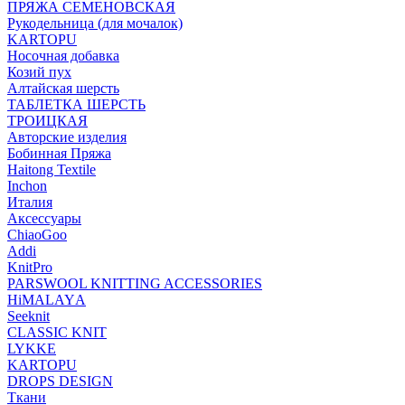
ПРЯЖА СЕМЕНОВСКАЯ
Рукодельница (для мочалок)
KARTOPU
Носочная добавка
Козий пух
Алтайская шерсть
ТАБЛЕTКА ШЕРСТЬ
ТРОИЦКАЯ
Авторские изделия
Бобинная Пряжа
Haitong Textilе
Inchon
Италия
Аксессуары
ChiaoGoo
Addi
KnitPro
PARSWOOL KNITTING ACCESSORIES
HiMALAYА
Seeknit
CLASSIC KNIT
LYKKE
KАRTOPU
DROPS DЕSIGN
Ткани